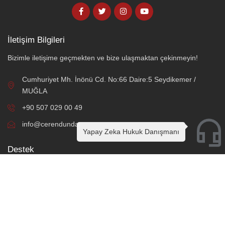
İletişim Bilgileri
Bizimle iletişime geçmekten ve bize ulaşmaktan çekinmeyin!
Cumhuriyet Mh. İnönü Cd. No:66 Daire:5 Seydikemer /
MUĞLA
+90 507 029 00 49
info@cerendundar.av.tr
Yapay Zeka Hukuk Danışmanı
Destek
Online Hukuki Danışmanlık
Örnek Sözleşme ve Protokoller
Sık Sorulan Sorular
Hesaplama Araçları