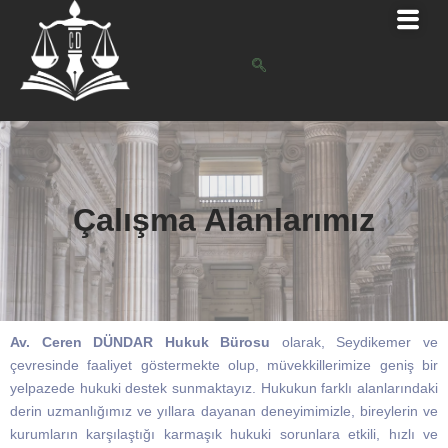
Çalışma Alanlarımız
Av. Ceren DÜNDAR Hukuk Bürosu
olarak, Seydikemer ve
çevresinde faaliyet göstermekte olup, müvekkillerimize geniş bir
yelpazede hukuki destek sunmaktayız. Hukukun farklı alanlarındaki
derin uzmanlığımız ve yıllara dayanan deneyimimizle, bireylerin ve
kurumların karşılaştığı karmaşık hukuki sorunlara etkili, hızlı ve