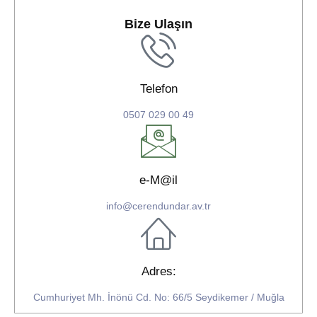
Bize Ulaşın
Telefon
0507 029 00 49
e-M@il
info@cerendundar.av.tr
Adres:
Cumhuriyet Mh. İnönü Cd. No: 66/5 Seydikemer / Muğla