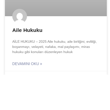
Aile Hukuku
AİLE HUKUKU – 2025 Aile hukuku, aile birliğini, evliliği,
boşanmayı, velayeti, nafaka, mal paylaşımı, miras
hukuku gibi konuları düzenleyen hukuk
DEVAMINI OKU »
Av.Ceren DÜNDAR
20 Ocak 2025