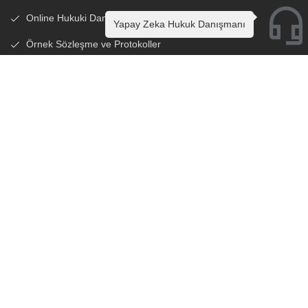
Online Hukuki Danışmanlık
Yapay Zeka Hukuk Danışmanı
Örnek Sözleşme ve Protokoller
Sık Sorulan Sorular
Hesaplama Araçları
İletişim Formu
Çalışma Saatlerimiz
Hafta içi : 08:00 - 20:00
Cumartesi: 08:00 - 20:00
Pazar : Kapalı
Sitemizde yer alan bilgiler, Türkiye Barolar Birliği’nin ilgili
düzenlemelerine uygun olarak hazırlanmıştır. Bu platformdaki