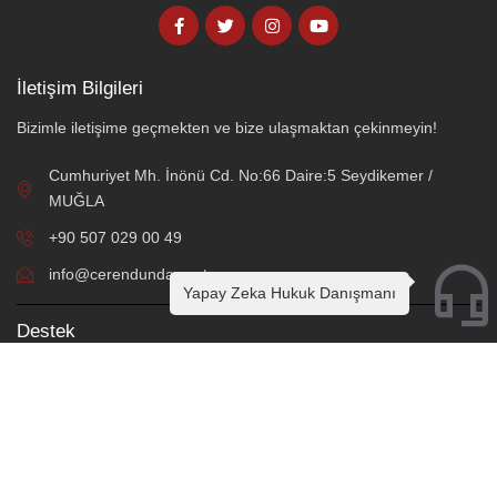
İletişim Bilgileri
Bizimle iletişime geçmekten ve bize ulaşmaktan çekinmeyin!
Cumhuriyet Mh. İnönü Cd. No:66 Daire:5 Seydikemer /
MUĞLA
+90 507 029 00 49
info@cerendundar.av.tr
Yapay Zeka Hukuk Danışmanı
Destek
Online Hukuki Danışmanlık
Örnek Sözleşme ve Protokoller
Sık Sorulan Sorular