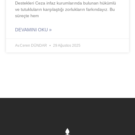
Destekleri Ceza infaz kurumlarında bulunan hükümlü
ve tutukluların karşılaştığı zorlukların farkındayız. Bu
süreçte hem
DEVAMINI OKU »
Av.Ceren DÜNDAR
29 Ağustos 2025