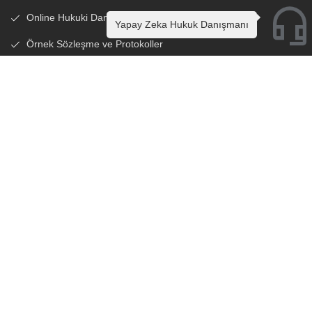
Online Hukuki Danışmanlık
Yapay Zeka Hukuk Danışmanı
Örnek Sözleşme ve Protokoller
Sık Sorulan Sorular
Hesaplama Araçları
İletişim Formu
Çalışma Saatlerimiz
Hafta içi : 08:00 - 20:00
Cumartesi: 08:00 - 20:00
Pazar : Kapalı
Sitemizde yer alan bilgiler, Türkiye Barolar Birliği’nin ilgili
düzenlemelerine uygun olarak hazırlanmıştır. Bu platformdaki