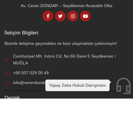
Av. Ceren DÜNDAR – Seydikemer Avukatlık Ofisi
İletişim Bilgileri
Bizimle iletişime geçmekten ve bize ulaşmaktan çekinmeyin!
Cumhuriyet Mh. İnönü Cd. No:66 Daire:5 Seydikemer /
MUĞLA
+90 507 029 00 49
info@cerendundar.av.tr
Yapay Zeka Hukuk Danışmanı
Destek
Online Hukuki Danışmanlık
Örnek Sözleşme ve Protokoller
Sık Sorulan Sorular