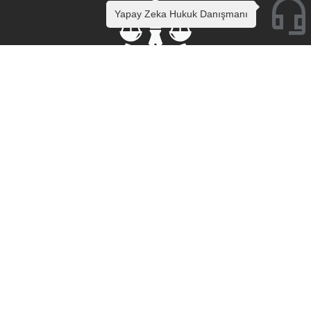
Yapay Zeka Hukuk Danışmanı
Av. Ceren DÜNDAR – Seydikemer Avukatlık Ofisi
İletişim Bilgileri
Bizimle iletişime geçmekten ve bize ulaşmaktan çekinmeyin!
Cumhuriyet Mh. İnönü Cd. No:66 Daire:5 Seydikemer /
MUĞLA
+90 507 029 00 49
info@cerendundar.av.tr
Destek