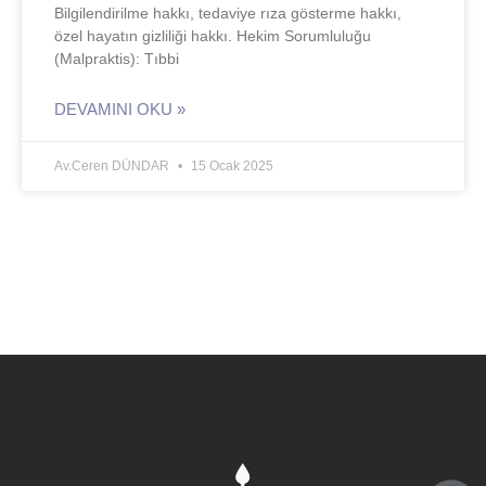
Bilgilendirilme hakkı, tedaviye rıza gösterme hakkı,
özel hayatın gizliliği hakkı. Hekim Sorumluluğu
(Malpraktis): Tıbbi
DEVAMINI OKU »
Av.Ceren DÜNDAR
15 Ocak 2025